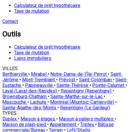
Calculateur de prêt hypothécaire
Taxe de mutation
Contact
Outils
Calculateur de prêt hypothécaire
Taxe de mutation
Liens immobiliers
VILLES
Berthierville
•
Mirabel
•
Notre-Dame-de-l'Île-Perrot
•
Saint-
Jérôme
•
Mont-Tremblant
•
Prévost
•
Saint-Colomban
•
Saint-
Eustache
•
Papineauville
•
Sainte-Thérèse
•
Pointe-Calumet
•
Laval (Laval-des-Rapides)
•
Repentigny (Repentigny)
•
Brownsburg-Chatham
•
Sainte-Marthe-sur-le-Lac
•
Mascouche
•
Lachute
•
Montréal (Ahuntsic-Cartierville)
•
Sainte-Agathe-des-Monts
•
Repentigny (Le Gardeur)
TYPES
Duplex
•
Maison à étages
•
Maison à paliers multiples
•
Maison de plain-pied
•
Appartement
•
Triplex
•
Bâtisse
commerciale/Bureau
•
Terrain
•
Loft/Studio