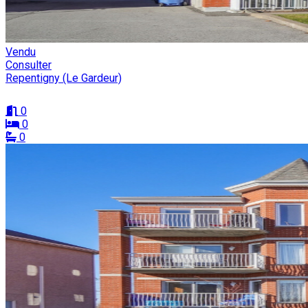
Vendu
Consulter
Repentigny (Le Gardeur)
0
0
0