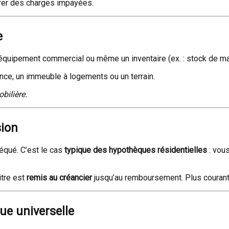
vrer des charges impayées.
e
 équipement commercial ou même un inventaire (ex. : stock de m
ce, un immeuble à logements ou un terrain.
bilière.
sion
équé. C’est le cas
typique des hypothèques résidentielles
: vous
titre est
remis au créancier
jusqu’au remboursement. Plus courant
ue universelle