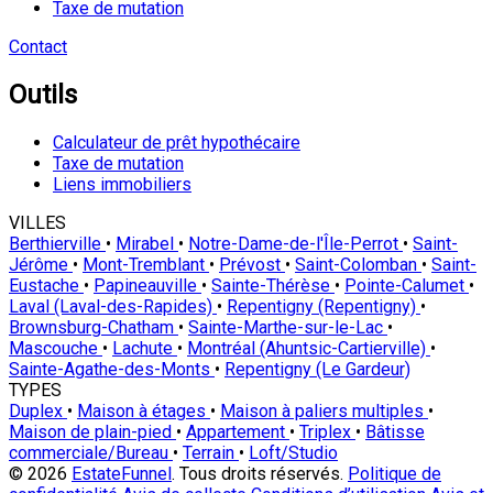
Taxe de mutation
Contact
Outils
Calculateur de prêt hypothécaire
Taxe de mutation
Liens immobiliers
VILLES
Berthierville
•
Mirabel
•
Notre-Dame-de-l'Île-Perrot
•
Saint-
Jérôme
•
Mont-Tremblant
•
Prévost
•
Saint-Colomban
•
Saint-
Eustache
•
Papineauville
•
Sainte-Thérèse
•
Pointe-Calumet
•
Laval (Laval-des-Rapides)
•
Repentigny (Repentigny)
•
Brownsburg-Chatham
•
Sainte-Marthe-sur-le-Lac
•
Mascouche
•
Lachute
•
Montréal (Ahuntsic-Cartierville)
•
Sainte-Agathe-des-Monts
•
Repentigny (Le Gardeur)
TYPES
Duplex
•
Maison à étages
•
Maison à paliers multiples
•
Maison de plain-pied
•
Appartement
•
Triplex
•
Bâtisse
commerciale/Bureau
•
Terrain
•
Loft/Studio
© 2026
EstateFunnel
. Tous droits réservés.
Politique de