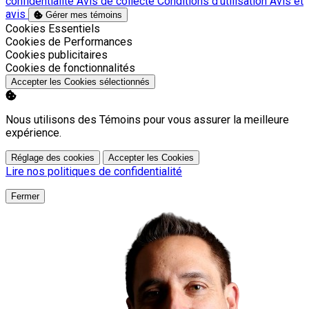
confidentialité
Avis de collecte
Conditions d’utilisation
Avis et
avis
Gérer mes témoins
Activer
Cookies Essentiels
Activer
Cookies de Performances
Activer
Cookies publicitaires
Activer
Cookies de fonctionnalités
Accepter les Cookies sélectionnés
Nous utilisons des Témoins pour vous assurer la meilleure
expérience.
Réglage des cookies
Accepter les Cookies
Lire nos politiques de confidentialité
Fermer