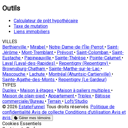
Outils
Calculateur de prêt hypothécaire
Taxe de mutation
Liens immobiliers
VILLES
Berthierville
•
Mirabel
•
Notre-Dame-de-l'Île-Perrot
•
Saint-
Jérôme
•
Mont-Tremblant
•
Prévost
•
Saint-Colomban
•
Saint-
Eustache
•
Papineauville
•
Sainte-Thérèse
•
Pointe-Calumet
•
Laval (Laval-des-Rapides)
•
Repentigny (Repentigny)
•
Brownsburg-Chatham
•
Sainte-Marthe-sur-le-Lac
•
Mascouche
•
Lachute
•
Montréal (Ahuntsic-Cartierville)
•
Sainte-Agathe-des-Monts
•
Repentigny (Le Gardeur)
TYPES
Duplex
•
Maison à étages
•
Maison à paliers multiples
•
Maison de plain-pied
•
Appartement
•
Triplex
•
Bâtisse
commerciale/Bureau
•
Terrain
•
Loft/Studio
© 2026
EstateFunnel
. Tous droits réservés.
Politique de
confidentialité
Avis de collecte
Conditions d’utilisation
Avis et
avis
Gérer mes témoins
Activer
Cookies Essentiels